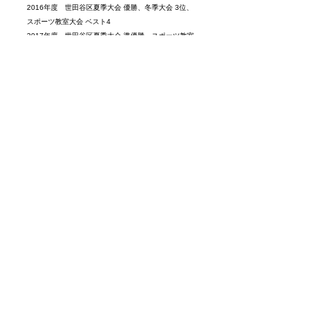
2016年度 世田谷区夏季大会 優勝、冬季大会 3位、
スポーツ教室大会 ベスト4
2017年度 世田谷区夏季大会 準優勝、スポーツ教室
大会 準優勝、川崎市たまりば交流大会 準優勝
2018年度 世田谷区スポーツ教室大会ベスト８
2019年度 世田谷区スポーツ教室大会ベスト８
2022年度 世田谷区スポーツ教室大会ベスト８
2024年度 世田谷区
1‐3年生大会 男女混成チーム会場
1位
GALLERY
練習風景
ギャラリー（男子）