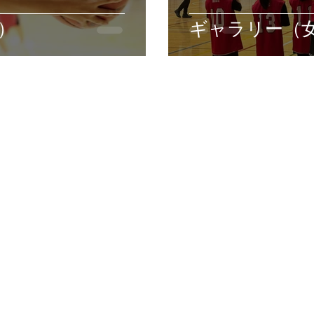
）
ギャラリー（
ホーム
男子チーム
女子チーム
コーチ紹介
© 2023 そしがやレッズ All Rights Reserved. テキストおよび画像